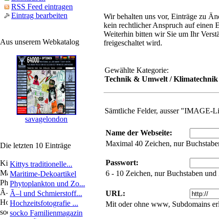
RSS Feed eintragen
Eintrag bearbeiten
Wir behalten uns vor, Einträge zu Änd
kein rechtlicher Anspruch auf einen 
Weiterhin bitten wir Sie um Ihr Verst
Aus unserem Webkatalog
freigeschaltet wird.
Gewählte Kategorie:
Technik & Umwelt / Klimatechnik
Sämtliche Felder, ausser "IMAGE-L
savagelondon
Name der Webseite:
Maximal 40 Zeichen, nur Buchstabe
Die letzten 10 Einträge
Passwort:
Kittys traditionelle...
6 - 10 Zeichen, nur Buchstaben und
Maritime-Dekoartikel
Phytoplankton und Zo...
Ã–l und Schmierstoff...
URL:
Hochzeitsfotografie ...
Mit oder ohne www, Subdomains erl
socko Familienmagazin