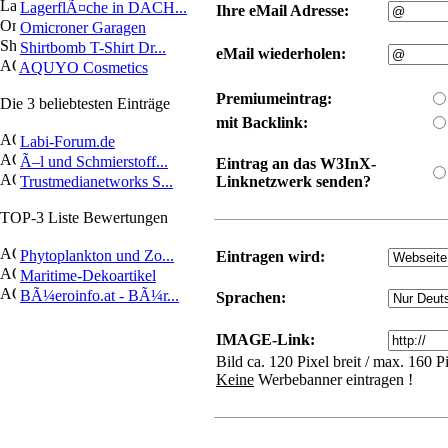
LagerflÃ¤che in DACH...
Ihre eMail Adresse:
Omicroner Garagen
Shirtbomb T-Shirt Dr...
eMail wiederholen:
AQUYO Cosmetics
Premiumeintrag:
Die 3 beliebtesten Einträge
mit Backlink:
Labi-Forum.de
Ã–l und Schmierstoff...
Eintrag an das W3InX-
Trustmedianetworks S...
Linknetzwerk senden?
TOP-3 Liste Bewertungen
Phytoplankton und Zo...
Eintragen wird:
Maritime-Dekoartikel
BÃ¼eroinfo.at - BÃ¼r...
Sprachen:
IMAGE-Link:
Bild ca. 120 Pixel breit / max. 160 
Keine
Werbebanner eintragen !