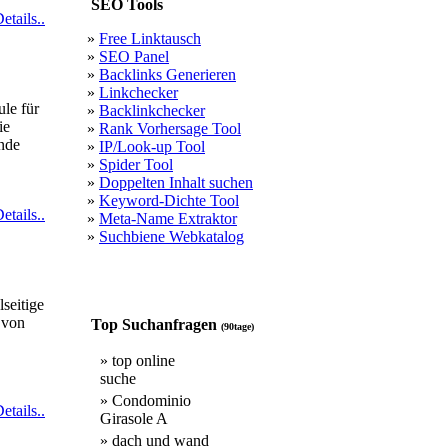
SEO Tools
etails..
»
Free Linktausch
»
SEO Panel
»
Backlinks Generieren
»
Linkchecker
le für
»
Backlinkchecker
ie
»
Rank Vorhersage Tool
nde
»
IP/Look-up Tool
»
Spider Tool
»
Doppelten Inhalt suchen
»
Keyword-Dichte Tool
etails..
»
Meta-Name Extraktor
»
Suchbiene Webkatalog
seitige
 von
Top Suchanfragen
(90tage)
» top online
suche
» Condominio
etails..
Girasole A
» dach und wand