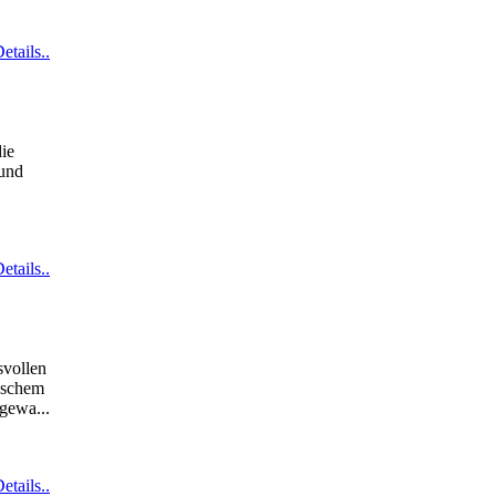
etails..
ie
 und
etails..
svollen
raschem
 gewa...
etails..