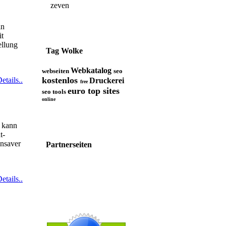
zeven
in
it
ellung
Tag Wolke
Webkatalog
webseiten
seo
kostenlos
etails..
Druckerei
free
euro top sites
seo tools
online
r kann
t-
ensaver
Partnerseiten
etails..