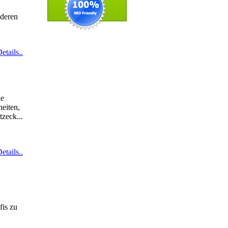
 deren
etails..
ie
eiten,
tzeck...
etails..
fis zu