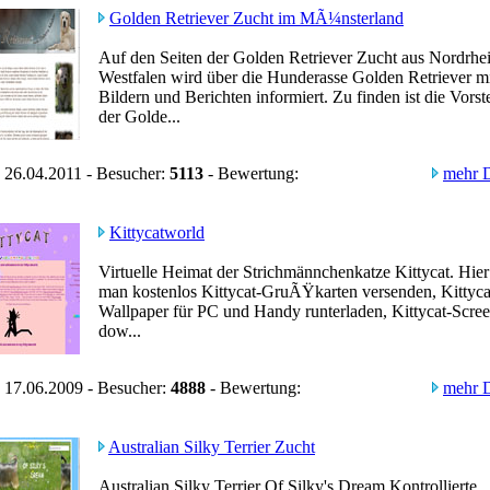
Golden Retriever Zucht im MÃ¼nsterland
Auf den Seiten der Golden Retriever Zucht aus Nordrhe
Westfalen wird über die Hunderasse Golden Retriever m
Bildern und Berichten informiert. Zu finden ist die Vorst
der Golde...
 26.04.2011 - Besucher:
5113
- Bewertung:
mehr D
Kittycatworld
Virtuelle Heimat der Strichmännchenkatze Kittycat. Hie
man kostenlos Kittycat-GruÃŸkarten versenden, Kittyca
Wallpaper für PC und Handy runterladen, Kittycat-Scre
dow...
 17.06.2009 - Besucher:
4888
- Bewertung:
mehr D
Australian Silky Terrier Zucht
Australian Silky Terrier Of Silky's Dream.Kontrollierte