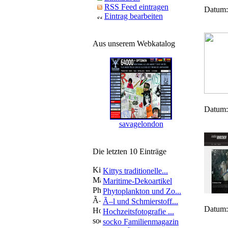
RSS Feed eintragen
Datum:
Eintrag bearbeiten
Aus unserem Webkatalog
Datum:
savagelondon
Die letzten 10 Einträge
Kittys traditionelle...
Maritime-Dekoartikel
Phytoplankton und Zo...
Ã–l und Schmierstoff...
Datum:
Hochzeitsfotografie ...
socko Familienmagazin