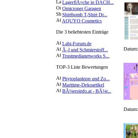
LagerflÃ¤che in DACH...
Omicroner Garagen
Shirtbomb T-Shirt Dr...
AQUYO Cosmetics
Die 3 beliebtesten Einträge
Labi-Forum.de
Datum:
Ã–l und Schmierstoff...
Trustmedianetworks S...
TOP-3 Liste Bewertungen
Phytoplankton und Zo...
Maritime-Dekoartikel
BÃ¼eroinfo.at - BÃ¼r...
Datum: