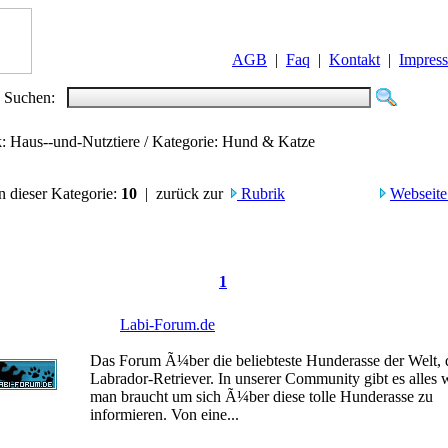
AGB
|
Faq
|
Kontakt
|
Impres
Suchen:
k: Haus--und-Nutztiere / Kategorie: Hund & Katze
in dieser Kategorie:
10
| zurück zur
Rubrik
Webseite
1
Labi-Forum.de
Das Forum Ã¼ber die beliebteste Hunderasse der Welt, 
Labrador-Retriever. In unserer Community gibt es alles 
man braucht um sich Ã¼ber diese tolle Hunderasse zu
informieren. Von eine...