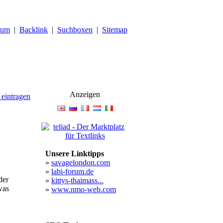
sum
|
Backlink
|
Suchboxen
|
Sitemap
Anzeigen
 eintragen
Unsere Linktipps
»
savagelondon.com
»
labi-forum.de
der
»
kittys-thaimass...
was
»
www.nmo-web.com