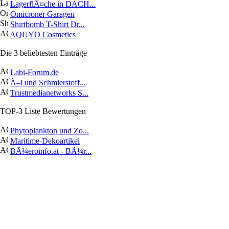
LagerflÃ¤che in DACH...
Omicroner Garagen
Shirtbomb T-Shirt Dr...
AQUYO Cosmetics
Die 3 beliebtesten Einträge
Labi-Forum.de
Ã–l und Schmierstoff...
Trustmedianetworks S...
TOP-3 Liste Bewertungen
Phytoplankton und Zo...
Maritime-Dekoartikel
BÃ¼eroinfo.at - BÃ¼r...