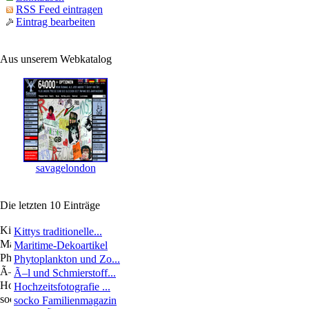
RSS Feed eintragen
Eintrag bearbeiten
Aus unserem Webkatalog
savagelondon
Die letzten 10 Einträge
Kittys traditionelle...
Maritime-Dekoartikel
Phytoplankton und Zo...
Ã–l und Schmierstoff...
Hochzeitsfotografie ...
socko Familienmagazin