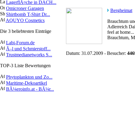
LagerflÃ¤che in DACH...
Omicroner Garagen
Bergheimat
Shirtbomb T-Shirt Dr...
AQUYO Cosmetics
Brauchtum und
Adlerreich Da
Die 3 beliebtesten Einträge
feel at home...
Brauchtum, My
Labi-Forum.de
Ã–l und Schmierstoff...
Datum: 31.07.2009 - Besucher:
446
Trustmedianetworks S...
TOP-3 Liste Bewertungen
Phytoplankton und Zo...
Maritime-Dekoartikel
BÃ¼eroinfo.at - BÃ¼r...