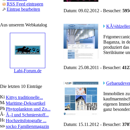
RSS Feed eintragen
Eintrag bearbeiten
Datum: 09.02.2012 - Besucher:
595
Aus unserem Webkatalog
KÃ¼hlzellen 
Frigomeccanica
Baganza, in de
produziert das
Sterilräume un
Datum: 25.08.2011 - Besucher:
412
Labi-Forum.de
Gebaeudeve
Die letzten 10 Einträge
Immobilien zu 
Kittys traditionelle...
kaufmaennische
Maritime-Dekoartikel
eigenen Immob
Phytoplankton und Zo...
ganz besonder.
Ã–l und Schmierstoff...
Hochzeitsfotografie ...
Datum: 15.11.2012 - Besucher:
370
socko Familienmagazin