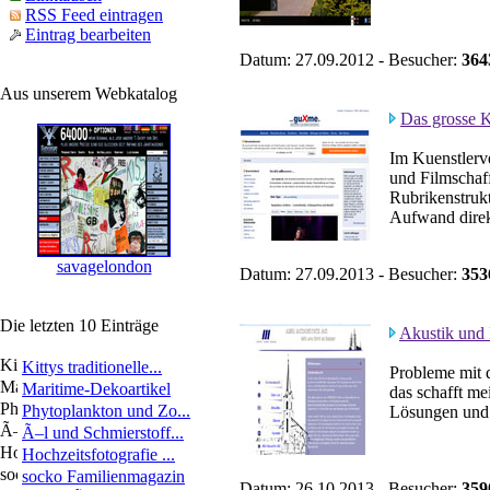
RSS Feed eintragen
Eintrag bearbeiten
Datum: 27.09.2012 - Besucher:
364
Aus unserem Webkatalog
Das grosse K
Im Kuenstlerv
und Filmschaf
Rubrikenstrukt
Aufwand direkt
savagelondon
Datum: 27.09.2013 - Besucher:
353
Die letzten 10 Einträge
Akustik und
Kittys traditionelle...
Probleme mit 
Maritime-Dekoartikel
das schafft me
Phytoplankton und Zo...
Lösungen und S
Ã–l und Schmierstoff...
Hochzeitsfotografie ...
socko Familienmagazin
Datum: 26.10.2013 - Besucher:
359