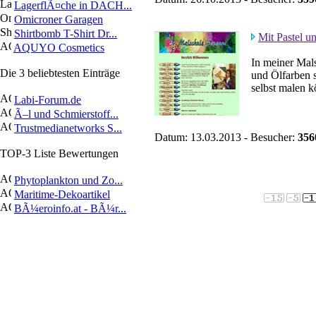
LagerflÃ¤che in DACH...
Omicroner Garagen
Shirtbomb T-Shirt Dr...
Mit Pastel u
AQUYO Cosmetics
In meiner Mals
Die 3 beliebtesten Einträge
und Ölfarben 
selbst malen k
Labi-Forum.de
Ã–l und Schmierstoff...
Trustmedianetworks S...
Datum: 13.03.2013 - Besucher:
356
TOP-3 Liste Bewertungen
Phytoplankton und Zo...
Maritime-Dekoartikel
BÃ¼eroinfo.at - BÃ¼r...