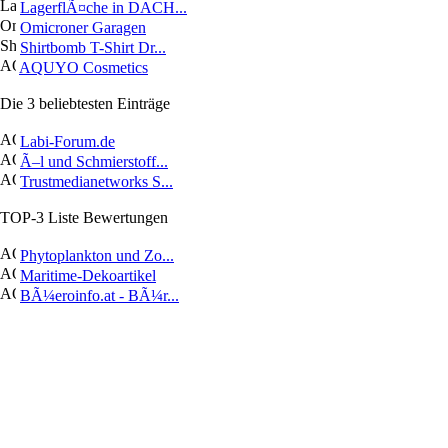
LagerflÃ¤che in DACH...
Omicroner Garagen
Shirtbomb T-Shirt Dr...
AQUYO Cosmetics
Die 3 beliebtesten Einträge
Labi-Forum.de
Ã–l und Schmierstoff...
Trustmedianetworks S...
TOP-3 Liste Bewertungen
Phytoplankton und Zo...
Maritime-Dekoartikel
BÃ¼eroinfo.at - BÃ¼r...