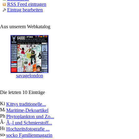
RSS Feed eintragen
Eintrag bearbeiten
Aus unserem Webkatalog
savagelondon
Die letzten 10 Einträge
Kittys traditionelle...
Maritime-Dekoartikel
Phytoplankton und Zo...
Ã–l und Schmierstoff...
Hochzeitsfotografie ...
socko Familienmagazin