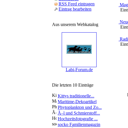
RSS Feed eintragen
Maga
Eintrag bearbeiten
Eintr
Neue
Aus unserem Webkatalog
Eintr
Radi
Eintr
Labi-Forum.de
Die letzten 10 Einträge
Kittys traditionelle...
Maritime-Dekoartikel
Phytoplankton und Zo...
Ã–l und Schmierstoff...
Hochzeitsfotografie ...
socko Familienmagazin