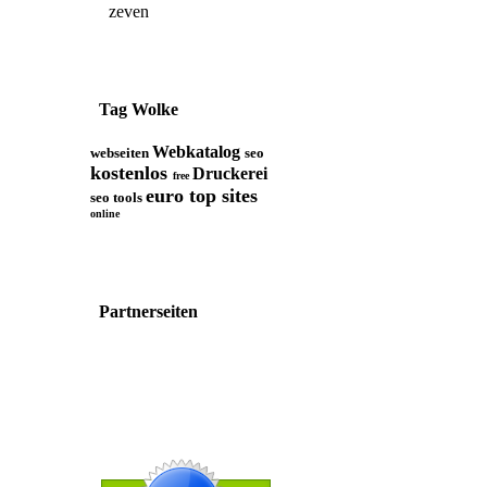
zeven
Tag Wolke
Webkatalog
webseiten
seo
kostenlos
Druckerei
free
euro top sites
seo tools
online
Partnerseiten