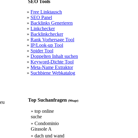
SEO Tools
»
Free Linktausch
»
SEO Panel
»
Backlinks Generieren
»
Linkchecker
»
Backlinkchecker
»
Rank Vorhersage Tool
»
IP/Look-up Tool
»
Spider Tool
»
Doppelten Inhalt suchen
»
Keyword-Dichte Tool
»
Meta-Name Extraktor
»
Suchbiene Webkatalog
Top Suchanfragen
(90tage)
eu
» top online
suche
» Condominio
Girasole A
» dach und wand