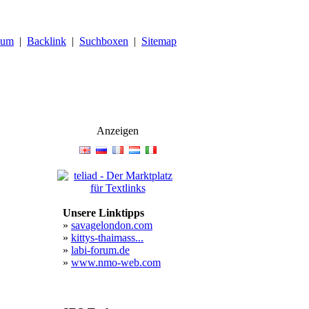
sum
|
Backlink
|
Suchboxen
|
Sitemap
Anzeigen
Unsere Linktipps
»
savagelondon.com
»
kittys-thaimass...
»
labi-forum.de
»
www.nmo-web.com