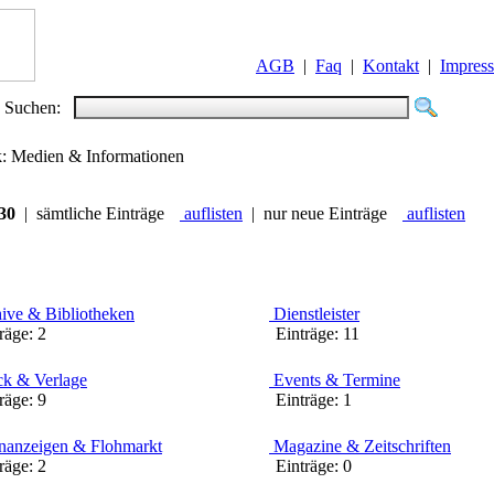
AGB
|
Faq
|
Kontakt
|
Impres
Suchen:
ik: Medien & Informationen
30
| sämtliche Einträge
auflisten
| nur neue Einträge
auflisten
ive & Bibliotheken
Dienstleister
äge:
2
Einträge:
11
k & Verlage
Events & Termine
äge:
9
Einträge:
1
nanzeigen & Flohmarkt
Magazine & Zeitschriften
äge:
2
Einträge:
0