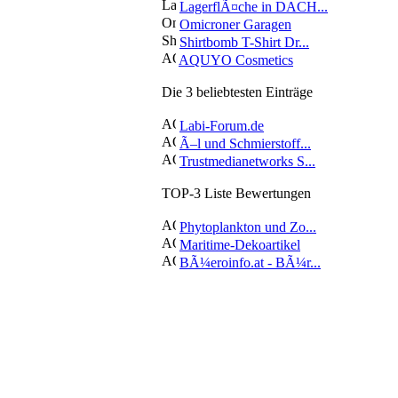
LagerflÃ¤che in DACH...
Omicroner Garagen
Shirtbomb T-Shirt Dr...
AQUYO Cosmetics
Die 3 beliebtesten Einträge
Labi-Forum.de
Ã–l und Schmierstoff...
Trustmedianetworks S...
TOP-3 Liste Bewertungen
Phytoplankton und Zo...
Maritime-Dekoartikel
BÃ¼eroinfo.at - BÃ¼r...