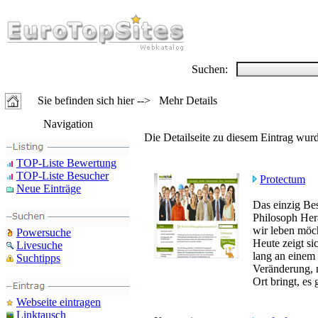
Suchen:
Sie befinden sich hier --> Mehr Details
Navigation
Die Detailseite zu diesem Eintrag wurd
TOP-Liste Bewertung
TOP-Liste Besucher
Protectum
Neue Einträge
Das einzig Bes
Philosoph Her
wir leben möch
Powersuche
Heute zeigt si
Livesuche
lang an einem 
Suchtipps
Veränderung, n
Ort bringt, es
Webseite eintragen
Linktausch