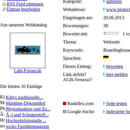
Kategorie:
aufrufen
RSS Feed eintragen
Eintrag bearbeiten
Webadresse:
www.protect
Eingetragen am:
20.06.2013
Aus unserem Webkatalog
Bewertungen:
38
Bewertet mit:
1 von
Thema:
Webseite
Keywords:
Boardinghouse
Sprachen:
Diesen Eintrag:
bewerten
Labi-Forum.de
Link defekt?
hier melden
AGB-Verstoss?
Die letzten 10 Einträge
Kittys traditionelle...
Maritime-Dekoartikel
Rankflex.com:
Seite testen
Phytoplankton und Zo...
Google-Suche:
Indexierte Se
Ã–l und Schmierstoff...
Hochzeitsfotografie ...
socko Familienmagazin