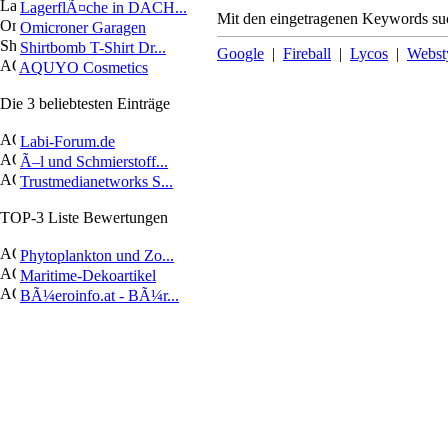
LagerflÃ¤che in DACH...
Mit den eingetragenen Keywords suc
Omicroner Garagen
Shirtbomb T-Shirt Dr...
Google
|
Fireball
|
Lycos
|
Webst
AQUYO Cosmetics
Die 3 beliebtesten Einträge
Labi-Forum.de
Ã–l und Schmierstoff...
Trustmedianetworks S...
TOP-3 Liste Bewertungen
Phytoplankton und Zo...
Maritime-Dekoartikel
BÃ¼eroinfo.at - BÃ¼r...