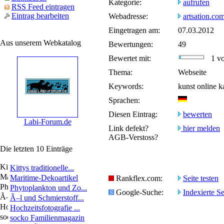
Kategorie:
aufrufen
RSS Feed eintragen
Eintrag bearbeiten
Webadresse:
artsation.co
Eingetragen am:
07.03.2012
Aus unserem Webkatalog
Bewertungen:
49
Bewertet mit:
1 von
Thema:
Webseite
Keywords:
kunst online k
Sprachen:
Diesen Eintrag:
bewerten
Labi-Forum.de
Link defekt?
hier melden
AGB-Verstoss?
Die letzten 10 Einträge
Kittys traditionelle...
Maritime-Dekoartikel
Rankflex.com:
Seite testen
Phytoplankton und Zo...
Google-Suche:
Indexierte Se
Ã–l und Schmierstoff...
Hochzeitsfotografie ...
socko Familienmagazin