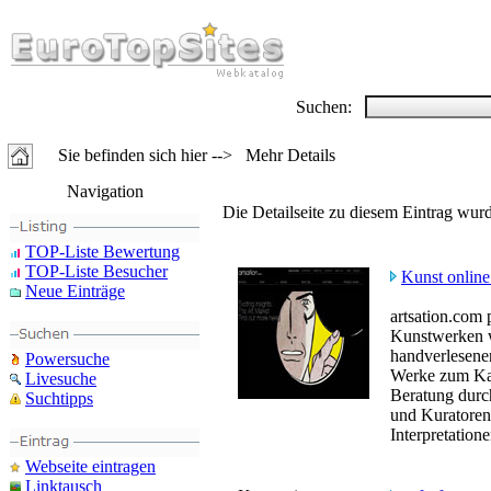
Suchen:
Sie befinden sich hier --> Mehr Details
Navigation
Die Detailseite zu diesem Eintrag wurd
TOP-Liste Bewertung
TOP-Liste Besucher
Kunst online
Neue Einträge
artsation.com 
Kunstwerken w
handverlesene
Powersuche
Werke zum Kau
Livesuche
Beratung durc
Suchtipps
und Kuratoren
Interpretation
Webseite eintragen
Linktausch