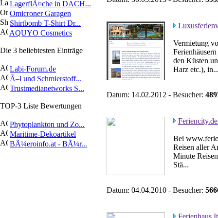
LagerflÃ¤che in DACH...
Omicroner Garagen
Shirtbomb T-Shirt Dr...
Luxusferienv
AQUYO Cosmetics
Vermietung vo
Die 3 beliebtesten Einträge
Ferienhäusern
den Küsten un
Labi-Forum.de
Harz etc.), in..
Ã–l und Schmierstoff...
Trustmedianetworks S...
Datum: 14.02.2012 - Besucher:
489
TOP-3 Liste Bewertungen
Feriencity.d
Phytoplankton und Zo...
Maritime-Dekoartikel
Bei www.ferien
BÃ¼eroinfo.at - BÃ¼r...
Reisen aller A
Minute Reisen
Stä...
Datum: 04.04.2010 - Besucher:
566
Ferienhaus It