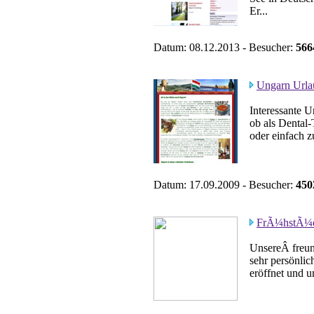
Er...
Datum: 08.12.2013 - Besucher:
566
Ungarn Urlau
Interessante U
ob als Dental-
oder einfach 
Datum: 17.09.2009 - Besucher:
450
FrÃ¼hstÃ¼c
UnsereÂ freun
sehr persönlic
eröffnet und u