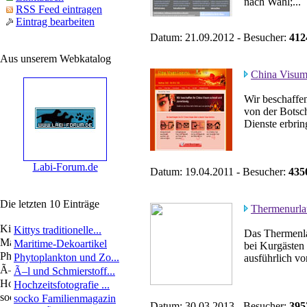
nach Wahl;...
RSS Feed eintragen
Eintrag bearbeiten
Datum: 21.09.2012 - Besucher:
412
Aus unserem Webkatalog
China Visu
Wir beschaffen
von der Botsch
Dienste erbrin
Labi-Forum.de
Datum: 19.04.2011 - Besucher:
435
Die letzten 10 Einträge
Thermenurla
Kittys traditionelle...
Das Thermenla
Maritime-Dekoartikel
bei Kurgästen 
Phytoplankton und Zo...
ausführlich vo
Ã–l und Schmierstoff...
Hochzeitsfotografie ...
socko Familienmagazin
Datum: 30.03.2013 - Besucher:
395