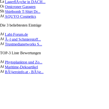
LagerflÃ¤che in DACH...
Omicroner Garagen
Shirtbomb T-Shirt Dr...
AQUYO Cosmetics
Die 3 beliebtesten Einträge
Labi-Forum.de
Ã–l und Schmierstoff...
Trustmedianetworks S...
TOP-3 Liste Bewertungen
Phytoplankton und Zo...
Maritime-Dekoartikel
BÃ¼eroinfo.at - BÃ¼r...