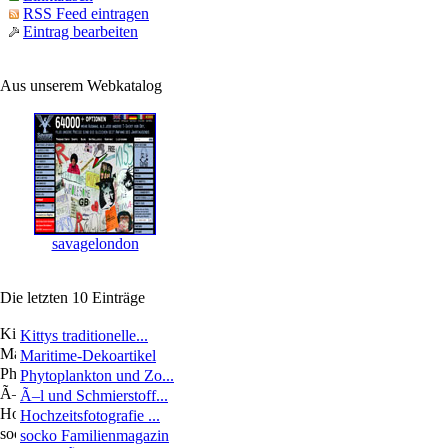
RSS Feed eintragen
Eintrag bearbeiten
Aus unserem Webkatalog
savagelondon
Die letzten 10 Einträge
Kittys traditionelle...
Maritime-Dekoartikel
Phytoplankton und Zo...
Ã–l und Schmierstoff...
Hochzeitsfotografie ...
socko Familienmagazin